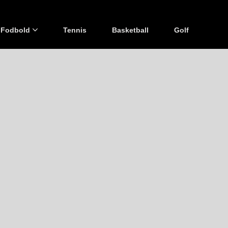
Fodbold
Tennis
Basketball
Golf