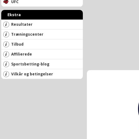
UFC
Ekstra
Resultater
Træningscenter
Tilbud
Affilierede
Sportsbetting-blog
Vilkår og betingelser