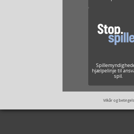
Spillemyndighed
hjælpelinje til ansv
spil.
Vilkår og betingel