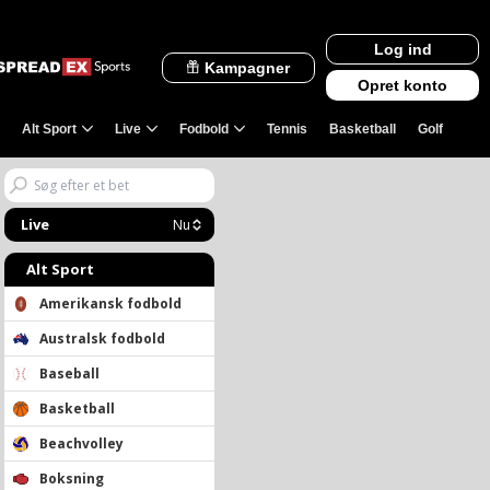
Log ind
Kampagner
Opret konto
Alt Sport
Live
Fodbold
Tennis
Basketball
Golf
1
10
20
50
C
H
T
1
10
20
50
C
H
T
Live
Nu
Alt Sport
Amerikansk fodbold
Australsk fodbold
Baseball
Basketball
Beachvolley
Boksning