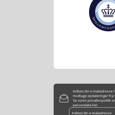
Indtast din e-mailadresse
modtage opdateringer fra
Se vores
privatlivspolitik 
persondata her