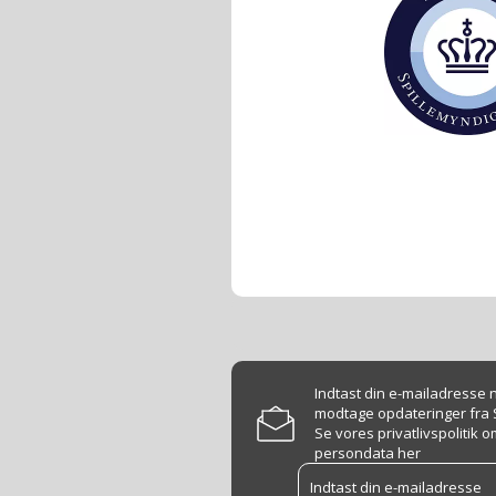
Indtast din e-mailadresse
modtage opdateringer fra
Se vores
privatlivspolitik 
persondata her