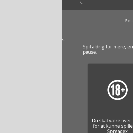
E-ma
Spil aldrig for mere, en
pause.
Du skal være over 
for at kunne spill
Spreadex