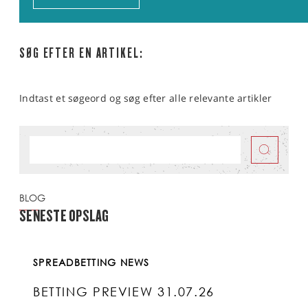
SØG EFTER EN ARTIKEL:
Indtast et søgeord og søg efter alle relevante artikler
BLOG
SENESTE OPSLAG
SPREADBETTING NEWS
BETTING PREVIEW 31.07.26