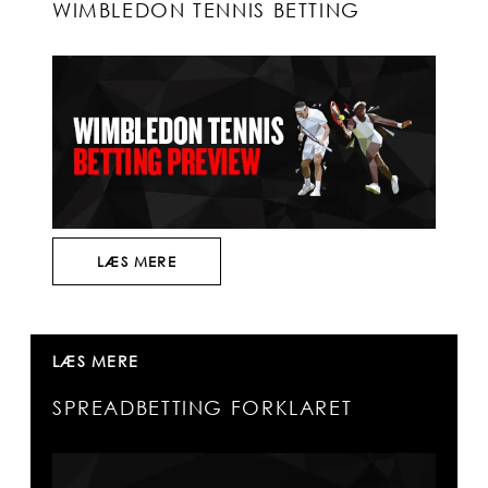
WIMBLEDON TENNIS BETTING
LÆS MERE
LÆS MERE
SPREADBETTING FORKLARET