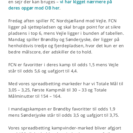
en sejr der kan bruges –
vi har kigget nærmere på
deres opgør mod OB her
.
Fredag aften spiller FC Nordsjælland mod Vejle. FCN
ligger på sjettepladsen og skal bruge point for at sikre
pladsens i top 6, mens Vejle ligger i bunden af tabellen.
Mandag spiller Brøndby og Sønderjyske, der ligger på
henholdsvis tredje og fjerdepladsen, hvor det kun er en
bedre målscore, der adskiller de to hold.
FCN er favoritter i deres kamp til odds 1,5 mens Vejle
står til odds 5,6 og uafgjort til 4,4.
Med vores spreadbetting-markeder har vi Totale Mål til
3,05 – 3,25, Første Kampmål til 30 – 33 og Totale
Målminutter til 154 – 164.
I mandagskampen er Brøndby favoritter til odds 1,9
mens Sønderjyske står til odds 3,5 og uafgjort til 3,75.
Vores spreadbetting kampvinder-marked bliver afgjort