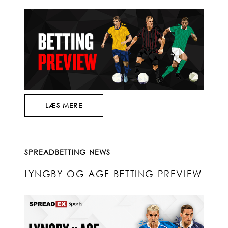
LÆS MERE
SPREADBETTING NEWS
LYNGBY OG AGF BETTING PREVIEW