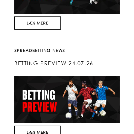
LÆS MERE
SPREADBETTING NEWS
BETTING PREVIEW 24.07.26
LÆS MERE