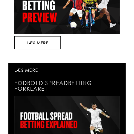
LÆS MERE
LÆS MERE
FODBOLD SPREADBETTING
FORKLARET