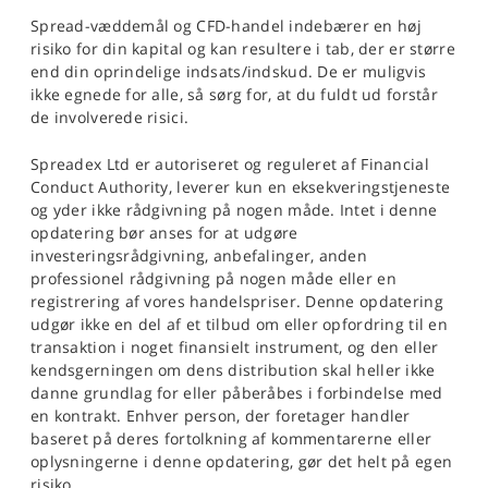
Spread-væddemål og CFD-handel indebærer en høj
risiko for din kapital og kan resultere i tab, der er større
end din oprindelige indsats/indskud. De er muligvis
ikke egnede for alle, så sørg for, at du fuldt ud forstår
de involverede risici.
Spreadex Ltd er autoriseret og reguleret af Financial
Conduct Authority, leverer kun en eksekveringstjeneste
og yder ikke rådgivning på nogen måde. Intet i denne
opdatering bør anses for at udgøre
investeringsrådgivning, anbefalinger, anden
professionel rådgivning på nogen måde eller en
registrering af vores handelspriser. Denne opdatering
udgør ikke en del af et tilbud om eller opfordring til en
transaktion i noget finansielt instrument, og den eller
kendsgerningen om dens distribution skal heller ikke
danne grundlag for eller påberåbes i forbindelse med
en kontrakt. Enhver person, der foretager handler
baseret på deres fortolkning af kommentarerne eller
oplysningerne i denne opdatering, gør det helt på egen
risiko.