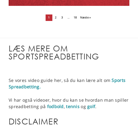
1
2
3
…
18
Næste »
LÆS MERE OM
SPORTSPREADBETTING
Se vores video guide her, så du kan lære alt om
Sports
Spreadbetting.
Vi har også videoer, hvor du kan se hvordan man spiller
spreadbetting på
fodbold
,
tennis
og
golf
.
DISCLAIMER