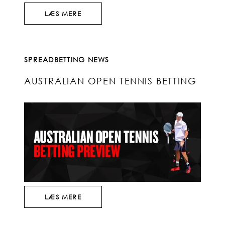
LÆS MERE
SPREADBETTING NEWS
AUSTRALIAN OPEN TENNIS BETTING
LÆS MERE