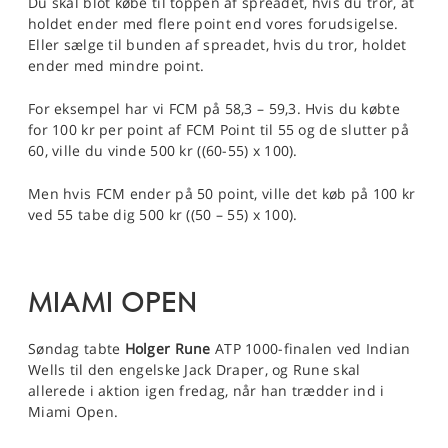
Du skal blot købe til toppen af ​​spreadet, hvis du tror, ​​at
holdet ender med flere point end vores forudsigelse.
Eller sælge til bunden af ​​spreadet, hvis du tror, ​​holdet
ender med mindre point.
For eksempel har vi FCM på 58,3 – 59,3. Hvis du købte
for 100 kr per point af FCM Point til 55 og de slutter på
60, ville du vinde 500 kr ((60-55) x 100).
Men hvis FCM ender på 50 point, ville det køb på 100 kr
ved 55 tabe dig 500 kr ((50 – 55) x 100).
MIAMI OPEN
Søndag tabte
Holger Rune
ATP 1000-finalen ved Indian
Wells til den engelske Jack Draper, og Rune skal
allerede i aktion igen fredag, når han trædder ind i
Miami Open.