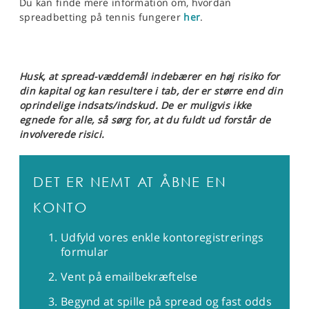
Du kan finde mere information om, hvordan
spreadbetting på tennis fungerer
her
.
Husk, at spread-væddemål indebærer en høj risiko for
din kapital og kan resultere i tab, der er større end din
oprindelige indsats/indskud. De er muligvis ikke
egnede for alle, så sørg for, at du fuldt ud forstår de
involverede risici.
DET ER NEMT AT ÅBNE EN
KONTO
Udfyld vores enkle kontoregistrerings
formular
Vent på emailbekræftelse
Begynd at spille på spread og fast odds