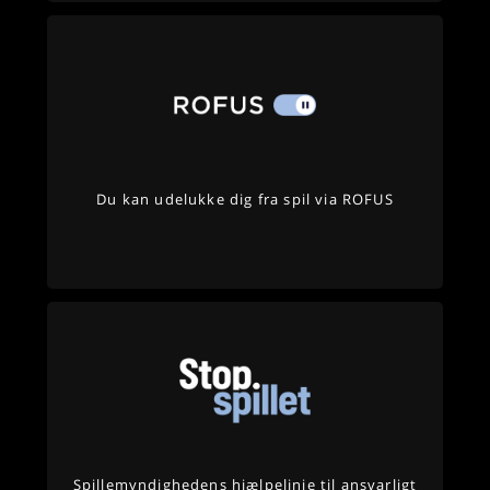
Du kan udelukke dig fra spil via ROFUS
Spillemyndighedens hjælpelinje til ansvarligt