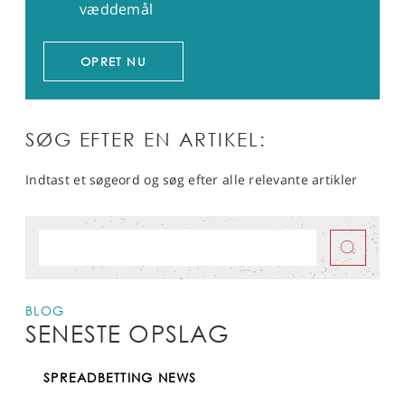
væddemål
OPRET NU
SØG EFTER EN ARTIKEL:
Indtast et søgeord og søg efter alle relevante artikler
BLOG
SENESTE OPSLAG
SPREADBETTING NEWS