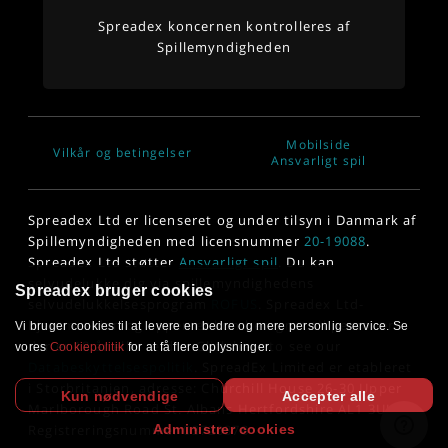
Spreadex koncernen kontrolleres af
Spillemyndigheden
Mobilside
Vilkår og betingelser
Ansvarligt spil
Spreadex Ltd er licenseret og under tilsyn i Danmark af
Spillemyndigheden med licensnummer
20-19088
.
Spreadex Ltd støtter
Ansvarligt spil
. Du kan
selvudelukke dig via spillemyndighedens
Spreadex bruger cookies
selvudelukkelsesprogram
ROFUS
. Spreadex Ltd-
hjemmesiden og appen er kun beregnet til personer
Vi bruger cookies til at levere en bedre og mere personlig service. Se
der er 18 år eller ældre. Click here to see our
vores
Cookiepolitik
for at få flere oplysninger.
Databeskyttelsespolitik
. SpreadEx Limited er etableret
i Storbritanien, adresse: Churchill House 26-30 Upper
Kun nødvendige
Accepter alle
Marlborough Road St. Albans Hertfordshire AL1 3UU;
Registreringsnummer 03720378
Administrer cookies