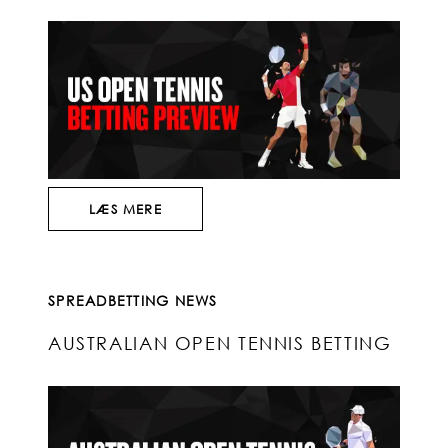
LÆS MERE
SPREADBETTING NEWS
AUSTRALIAN OPEN TENNIS BETTING