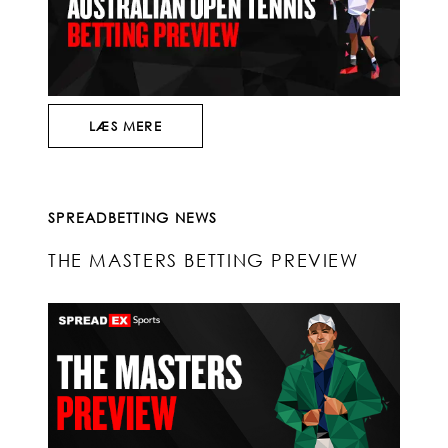
LÆS MERE
SPREADBETTING NEWS
THE MASTERS BETTING PREVIEW