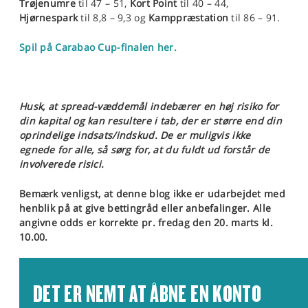
Trøjenumre
til 47 – 51,
Kort Point
til 40 – 44,
Hjørnespark
til 8,8 – 9,3 og
Kamppræstation
til 86 – 91.
Spil på Carabao Cup-finalen her.
Husk, at spread-væddemål indebærer en høj risiko for
din kapital og kan resultere i tab, der er større end din
oprindelige indsats/indskud. De er muligvis ikke
egnede for alle, så sørg for, at du fuldt ud forstår de
involverede risici.
Bemærk venligst, at denne blog ikke er udarbejdet med
henblik på at give bettingråd eller anbefalinger. Alle
angivne odds er korrekte pr. fredag den 20. marts kl.
10.00.
DET ER NEMT AT ÅBNE EN KONTO