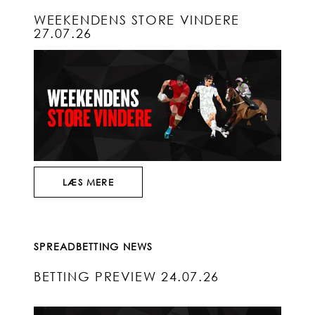
WEEKENDENS STORE VINDERE
27.07.26
LÆS MERE
SPREADBETTING NEWS
BETTING PREVIEW 24.07.26