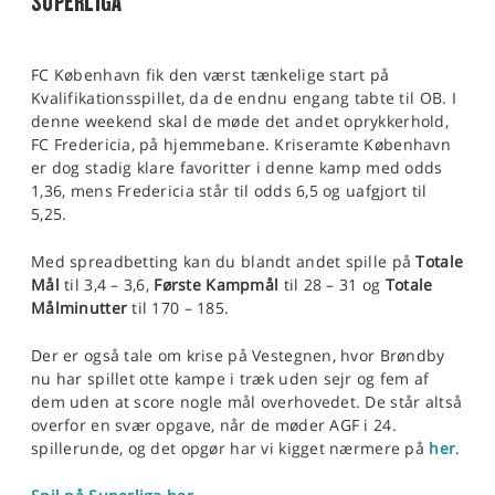
SUPERLIGA
FC København fik den værst tænkelige start på
Kvalifikationsspillet, da de endnu engang tabte til OB. I
denne weekend skal de møde det andet oprykkerhold,
FC Fredericia, på hjemmebane. Kriseramte København
er dog stadig klare favoritter i denne kamp med odds
1,36, mens Fredericia står til odds 6,5 og uafgjort til
5,25.
Med spreadbetting kan du blandt andet spille på
Totale
Mål
til 3,4 – 3,6,
Første Kampmål
til 28 – 31 og
Totale
Målminutter
til 170 – 185.
Der er også tale om krise på Vestegnen, hvor Brøndby
nu har spillet otte kampe i træk uden sejr og fem af
dem uden at score nogle mål overhovedet. De står altså
overfor en svær opgave, når de møder AGF i 24.
spillerunde, og det opgør har vi kigget nærmere på
her
.