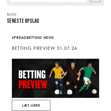
BLOG
SENESTE OPSLAG
SPREADBETTING NEWS
BETTING PREVIEW 31.07.26
LÆS MERE