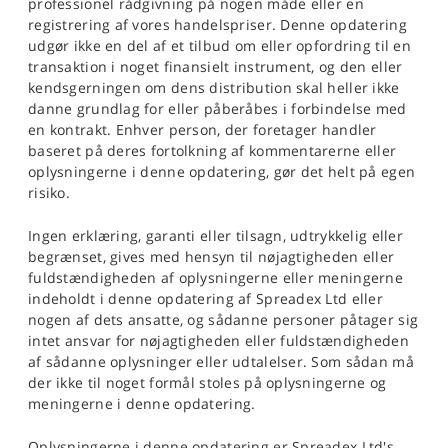
professionel rådgivning på nogen måde eller en
registrering af vores handelspriser. Denne opdatering
udgør ikke en del af et tilbud om eller opfordring til en
transaktion i noget finansielt instrument, og den eller
kendsgerningen om dens distribution skal heller ikke
danne grundlag for eller påberåbes i forbindelse med
en kontrakt. Enhver person, der foretager handler
baseret på deres fortolkning af kommentarerne eller
oplysningerne i denne opdatering, gør det helt på egen
risiko.
Ingen erklæring, garanti eller tilsagn, udtrykkelig eller
begrænset, gives med hensyn til nøjagtigheden eller
fuldstændigheden af ​​oplysningerne eller meningerne
indeholdt i denne opdatering af Spreadex Ltd eller
nogen af ​​dets ansatte, og sådanne personer påtager sig
intet ansvar for nøjagtigheden eller fuldstændigheden
af ​​sådanne oplysninger eller udtalelser. Som sådan må
der ikke til noget formål stoles på oplysningerne og
meningerne i denne opdatering.
Oplysningerne i denne opdatering er Spreadex Ltd's