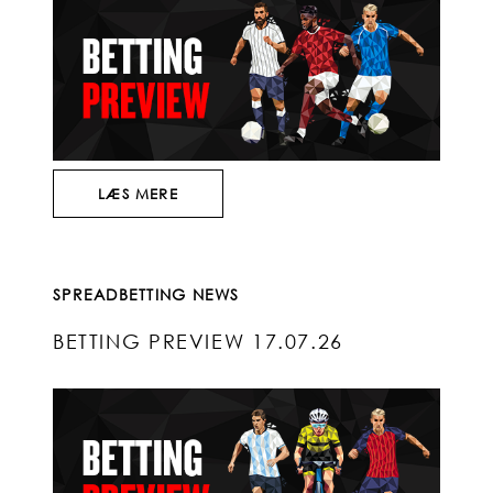
LÆS MERE
SPREADBETTING NEWS
BETTING PREVIEW 17.07.26