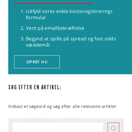
Udfyld vores enkle kontoregistrerings
formular
Vent på emailbekræftelse
Begynd at spille på spread og fast odds
væddemål
OPRET NU
SØG EFTER EN ARTIKEL:
Indtast et søgeord og søg efter alle relevante artikler