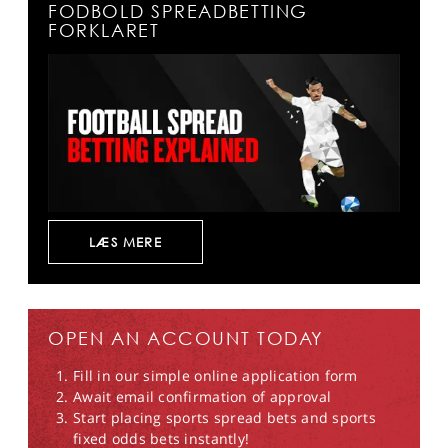
FODBOLD SPREADBETTING
FORKLARET
LÆS MERE
OPEN AN ACCOUNT TODAY
Fill in our simple online application form
Await email confirmation of approval
Start placing sports spread bets and sports
fixed odds bets instantly!