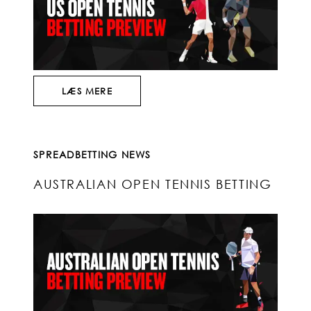
LÆS MERE
SPREADBETTING NEWS
AUSTRALIAN OPEN TENNIS BETTING