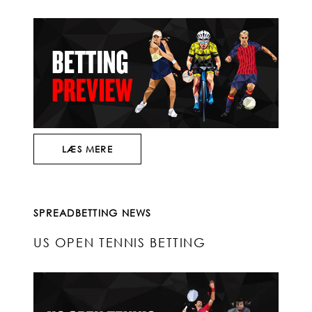
LÆS MERE
SPREADBETTING NEWS
US OPEN TENNIS BETTING