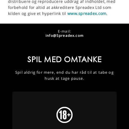
distribuere og reproducere uddrag af indholdet, med
forbehold for altid at akkreditere Spreadex Ltd som
kilden og give et hyperlink til
www.spreadex.com
.
E-mail:
info@Spreadex.com
SPIL MED OMTANKE
Spil aldrig for mere, end du har råd til at tabe og
husk at tage pause.