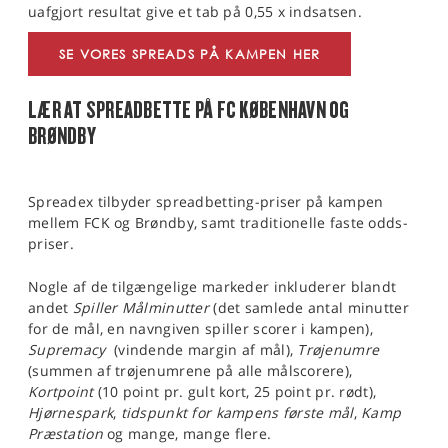
uafgjort resultat give et tab på 0,55 x indsatsen.
SE VORES SPREADS PÅ KAMPEN HER
LÆR AT SPREADBETTE PÅ FC KØBENHAVN OG
BRØNDBY
Spreadex tilbyder spreadbetting-priser på kampen
mellem FCK og Brøndby, samt traditionelle faste odds-
priser.
Nogle af de tilgængelige markeder inkluderer blandt
andet
Spiller Målminutter
(det samlede antal minutter
for de mål, en navngiven spiller scorer i kampen),
Supremacy
(vindende margin af mål),
Trøjenumre
(summen af trøjenumrene på alle målscorere),
Kortpoint
(10 point pr. gult kort, 25 point pr. rødt),
Hjørnespark
,
tidspunkt for kampens første mål
,
Kamp
Præstation
og mange, mange flere.