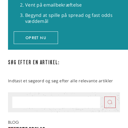
Vent på emailbekræftelse
Begynd at spille på spread og fast odds
væddemål
OPRET NU
SØG EFTER EN ARTIKEL:
Indtast et søgeord og søg efter alle relevante artikler
BLOG