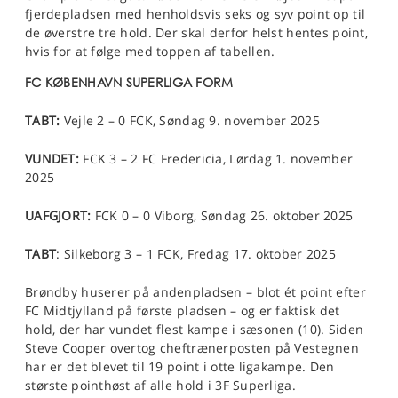
fjerdepladsen med henholdsvis seks og syv point op til
de øverstre tre hold. Der skal derfor helst hentes point,
hvis for at følge med toppen af tabellen.
FC KØBENHAVN SUPERLIGA FORM
TABT:
Vejle 2 – 0 FCK, Søndag 9. november 2025
VUNDET:
FCK 3 – 2 FC Fredericia, Lørdag 1. november
2025
UAFGJORT:
FCK 0 – 0 Viborg, Søndag 26. oktober 2025
TABT
: Silkeborg 3 – 1 FCK, Fredag 17. oktober 2025
Brøndby huserer på andenpladsen – blot ét point efter
FC Midtjylland på første pladsen – og er faktisk det
hold, der har vundet flest kampe i sæsonen (10). Siden
Steve Cooper overtog cheftrænerposten på Vestegnen
har er det blevet til 19 point i otte ligakampe. Den
største pointhøst af alle hold i 3F Superliga.