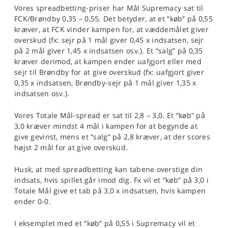
Vores spreadbetting-priser har Mål Supremacy sat til
FCK/Brøndby 0,35 – 0,55. Det betyder, at et “køb” på 0,55
kræver, at FCK vinder kampen for, at væddemålet giver
overskud (fx: sejr på 1 mål giver 0,45 x indsatsen, sejr
på 2 mål giver 1,45 x indsatsen osv.). Et “salg” på 0,35
kræver derimod, at kampen ender uafgjort eller med
sejr til Brøndby for at give overskud (fx: uafgjort giver
0,35 x indsatsen, Brøndby-sejr på 1 mål giver 1,35 x
indsatsen osv.).
Vores Totale Mål-spread er sat til 2,8 – 3,0. Et “køb” på
3,0 kræver mindst 4 mål i kampen for at begynde at
give gevinst, mens et “salg” på 2,8 kræver, at der scores
højst 2 mål for at give overskud.
Husk, at med spreadbetting kan tabene overstige din
indsats, hvis spillet går imod dig. Fx vil et “køb” på 3,0 i
Totale Mål give et tab på 3,0 x indsatsen, hvis kampen
ender 0-0.
I eksemplet med et “køb” på 0,55 i Supremacy vil et