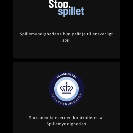
Spillemyndighedens hjælpelinje til ansvarligt
spil.
Spreadex koncernen kontrolleres af
Spillemyndigheden