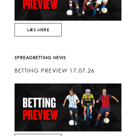
LÆS MERE
SPREADBETTING NEWS
BETTING PREVIEW 17.07.26