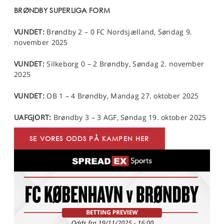
BRØNDBY SUPERLIGA FORM
VUNDET:
Brøndby 2 – 0 FC Nordsjælland, Søndag 9.
november 2025
VUNDET:
Silkeborg 0 – 2 Brøndby, Søndag 2. november
2025
VUNDET:
OB 1 – 4 Brøndby, Mandag 27. oktober 2025
UAFGJORT:
Brøndby 3 – 3 AGF, Søndag 19. oktober 2025
SE VORES ODDS PÅ KAMPEN HER