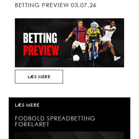
BETTING PREVIEW 03.07.26
LÆS MERE
LÆS MERE
FODBOLD SPREADBETTING
FORKLARET