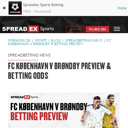
Spreadex Sports Betting
✖
View
FREE - Download
Toggle
LOG IND
TILMELD DIG
navigat
FORSIDE FOR SPORT
SPREADEX.DK
SPORTS
BLOG
SPREADBETTING NEWS
FC
KØBENHAVN V BRØNDBY IF BETTING PREVIEW
BLOG
SPREADBETTING NEWS
KOM I GANG
FC KØBENHAVN V BRØNDBY PREVIEW &
BETTING ODDS
TILBUD
HVORFOR SPREADEX
KONTAKT OS
HJÆLP