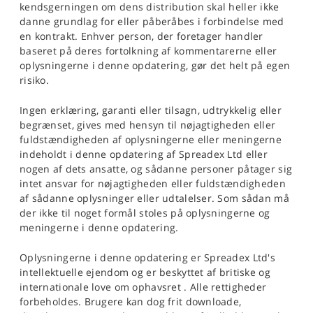
kendsgerningen om dens distribution skal heller ikke
danne grundlag for eller påberåbes i forbindelse med
en kontrakt. Enhver person, der foretager handler
baseret på deres fortolkning af kommentarerne eller
oplysningerne i denne opdatering, gør det helt på egen
risiko.
Ingen erklæring, garanti eller tilsagn, udtrykkelig eller
begrænset, gives med hensyn til nøjagtigheden eller
fuldstændigheden af ​​oplysningerne eller meningerne
indeholdt i denne opdatering af Spreadex Ltd eller
nogen af ​​dets ansatte, og sådanne personer påtager sig
intet ansvar for nøjagtigheden eller fuldstændigheden
af ​​sådanne oplysninger eller udtalelser. Som sådan må
der ikke til noget formål stoles på oplysningerne og
meningerne i denne opdatering.
Oplysningerne i denne opdatering er Spreadex Ltd's
intellektuelle ejendom og er beskyttet af britiske og
internationale love om ophavsret . Alle rettigheder
forbeholdes. Brugere kan dog frit downloade,