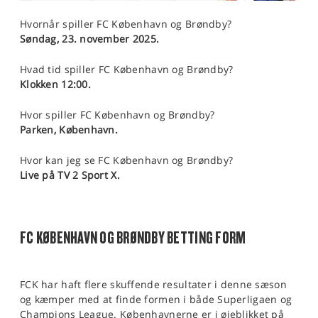
Hvornår spiller FC København og Brøndby?
Søndag, 23. november 2025.
Hvad tid spiller FC København og Brøndby?
Klokken 12:00.
Hvor spiller FC København og Brøndby?
Parken, København.
Hvor kan jeg se FC København og Brøndby?
Live på TV 2 Sport X.
FC KØBENHAVN OG BRØNDBY BETTING FORM
FCK har haft flere skuffende resultater i denne sæson
og kæmper med at finde formen i både Superligaen og
Champions League. Københavnerne er i øjeblikket på