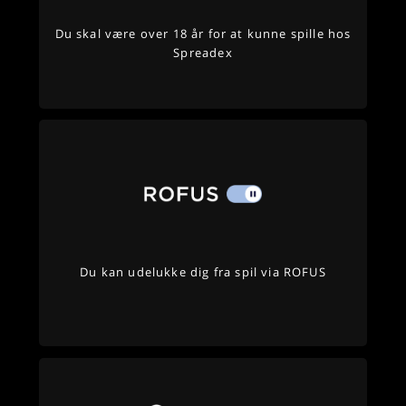
Du skal være over 18 år for at kunne spille hos
Spreadex
Du kan udelukke dig fra spil via ROFUS