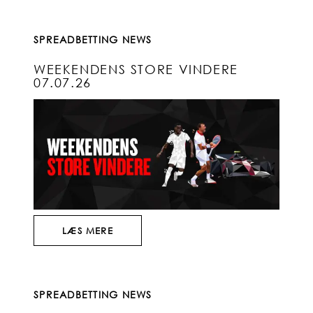
SPREADBETTING NEWS
WEEKENDENS STORE VINDERE
07.07.26
LÆS MERE
SPREADBETTING NEWS