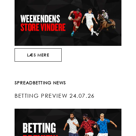
LÆS MERE
SPREADBETTING NEWS
BETTING PREVIEW 24.07.26