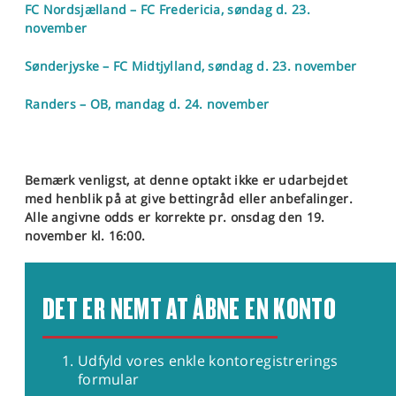
FC Nordsjælland – FC Fredericia, søndag d. 23.
november
Sønderjyske – FC Midtjylland, søndag d. 23. november
Randers – OB, mandag d. 24. november
Bemærk venligst, at denne optakt ikke er udarbejdet
med henblik på at give bettingråd eller anbefalinger.
Alle angivne odds er korrekte pr. onsdag den 19.
november kl. 16:00.
DET ER NEMT AT ÅBNE EN KONTO
Udfyld vores enkle kontoregistrerings
formular