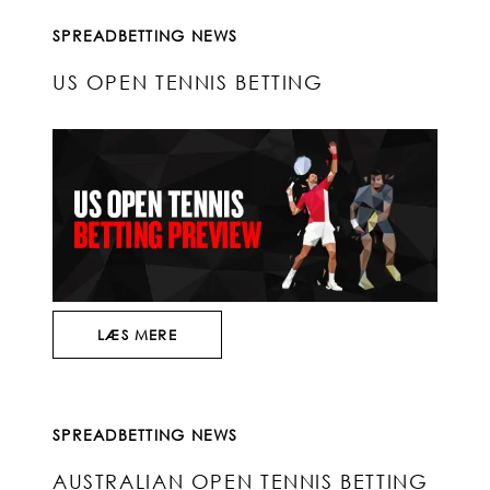
SPREADBETTING NEWS
US OPEN TENNIS BETTING
LÆS MERE
SPREADBETTING NEWS
AUSTRALIAN OPEN TENNIS BETTING