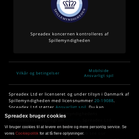
Spreadex koncernen kontrolleres af
Spillemyndigheden
Mobilside
Vilkår og betingelser
Ansvarligt spil
Spreadex Ltd er licenseret og under tilsyn i Danmark af
Spillemyndigheden med licensnummer
20-19088
.
Spreadex Ltd støtter
Ansvarligt spil
. Du kan
selvudelukke dig via spillemyndighedens
Spreadex bruger cookies
selvudelukkelsesprogram
ROFUS
. Spreadex Ltd-
hjemmesiden og appen er kun beregnet til personer
Vi bruger cookies til at levere en bedre og mere personlig service. Se
der er 18 år eller ældre. Click here to see our
vores
Cookiepolitik
for at få flere oplysninger.