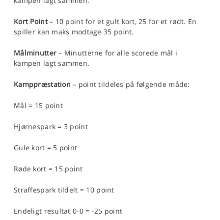
kampen lagt sammen.
Kort Point
– 10 point for et gult kort, 25 for et rødt. En
spiller kan maks modtage 35 point.
Målminutter
– Minutterne for alle scorede mål i
kampen lagt sammen.
Kamppræstation
– point tildeles på følgende måde:
Mål = 15 point
Hjørnespark = 3 point
Gule kort = 5 point
Røde kort = 15 point
Straffespark tildelt = 10 point
Endeligt resultat 0-0 = -25 point