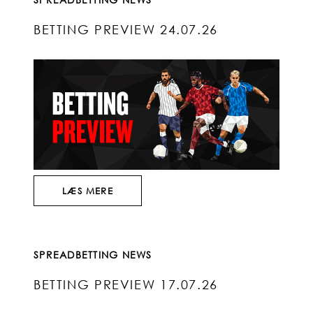
BETTING PREVIEW 24.07.26
LÆS MERE
SPREADBETTING NEWS
BETTING PREVIEW 17.07.26