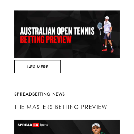
LÆS MERE
SPREADBETTING NEWS
THE MASTERS BETTING PREVIEW