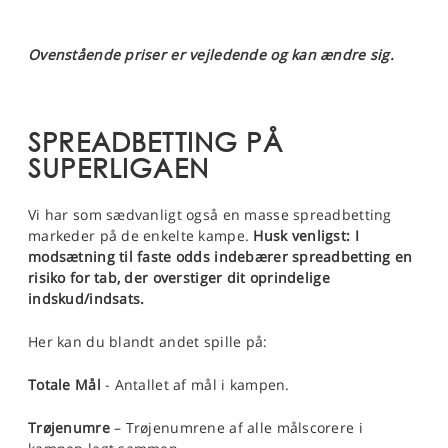
Ovenstående priser er vejledende og kan ændre sig.
SPREADBETTING PÅ
SUPERLIGAEN
Vi har som sædvanligt også en masse spreadbetting
markeder på de enkelte kampe.
Husk venligst: I
modsætning til faste odds indebærer spreadbetting en
risiko for tab, der overstiger dit oprindelige
indskud/indsats.
Her kan du blandt andet spille på:
Totale Mål
- Antallet af mål i kampen.
Trøjenumre
– Trøjenumrene af alle målscorere i