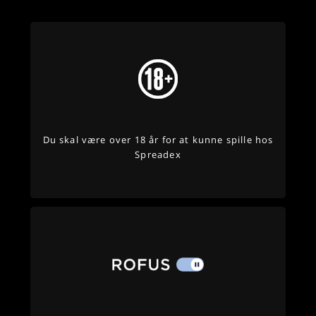
Du skal være over 18 år for at kunne spille hos
Spreadex