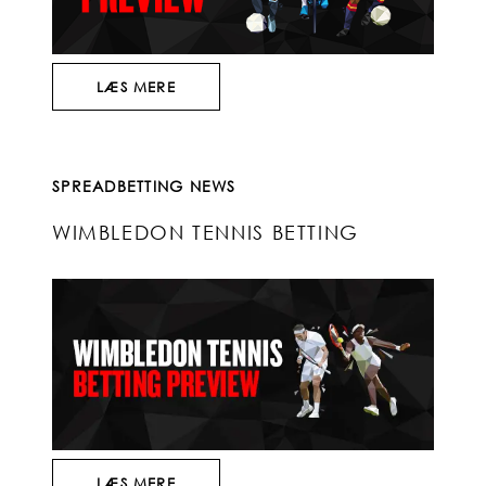
LÆS MERE
SPREADBETTING NEWS
WIMBLEDON TENNIS BETTING
LÆS MERE