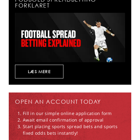
FORKLARET
LÆS MERE
OPEN AN ACCOUNT TODAY
Fill in our simple online application form
Await email confirmation of approval
Start placing sports spread bets and sports
fixed odds bets instantly!