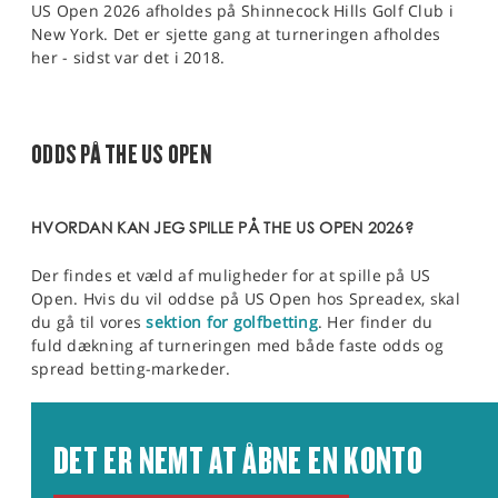
US Open 2026 afholdes på Shinnecock Hills Golf Club i
New York. Det er sjette gang at turneringen afholdes
her - sidst var det i 2018.
ODDS PÅ THE US OPEN
HVORDAN KAN JEG SPILLE PÅ THE US OPEN 2026?
Der findes et væld af muligheder for at spille på US
Open. Hvis du vil oddse på US Open hos Spreadex, skal
du gå til vores
sektion for golfbetting
. Her finder du
fuld dækning af turneringen med både faste odds og
spread betting-markeder.
DET ER NEMT AT ÅBNE EN KONTO