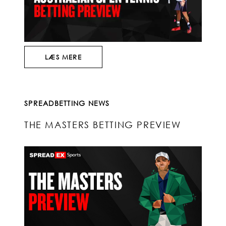
LÆS MERE
SPREADBETTING NEWS
THE MASTERS BETTING PREVIEW