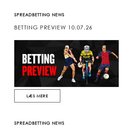
SPREADBETTING NEWS
BETTING PREVIEW 10.07.26
LÆS MERE
SPREADBETTING NEWS