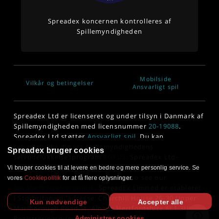
Spreadex koncernen kontrolleres af
Spillemyndigheden
Mobilside
Vilkår og betingelser
Ansvarligt spil
Spreadex Ltd er licenseret og under tilsyn i Danmark af
Spillemyndigheden med licensnummer
20-19088
.
Spreadex Ltd støtter
Ansvarligt spil
. Du kan
selvudelukke dig via spillemyndighedens
Spreadex bruger cookies
selvudelukkelsesprogram
ROFUS
. Spreadex Ltd-
hjemmesiden og appen er kun beregnet til personer
Vi bruger cookies til at levere en bedre og mere personlig service. Se
der er 18 år eller ældre. Click here to see our
vores
Cookiepolitik
for at få flere oplysninger.
Databeskyttelsespolitik
. SpreadEx Limited er etableret
i Storbritanien, adresse: Churchill House 26-30 Upper
Kun nødvendige
Accepter alle
Marlborough Road St. Albans Hertfordshire AL1 3UU;
Administrer cookies
Registreringsnummer 03720378