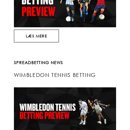
LÆS MERE
SPREADBETTING NEWS
WIMBLEDON TENNIS BETTING