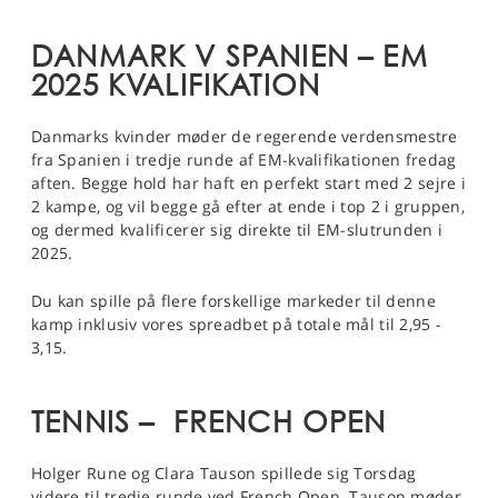
DANMARK V SPANIEN – EM
2025 KVALIFIKATION
Danmarks kvinder møder de regerende verdensmestre
fra Spanien i tredje runde af EM-kvalifikationen fredag
aften. Begge hold har haft en perfekt start med 2 sejre i
2 kampe, og vil begge gå efter at ende i top 2 i gruppen,
og dermed kvalificerer sig direkte til EM-slutrunden i
2025.
Du kan spille på flere forskellige markeder til denne
kamp inklusiv vores spreadbet på totale mål til 2,95 -
3,15.
TENNIS – FRENCH OPEN
Holger Rune og Clara Tauson spillede sig Torsdag
videre til tredje runde ved French Open. Tauson møder