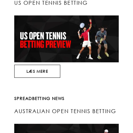
US OPEN TENNIS BETTING
LÆS MERE
SPREADBETTING NEWS
AUSTRALIAN OPEN TENNIS BETTING