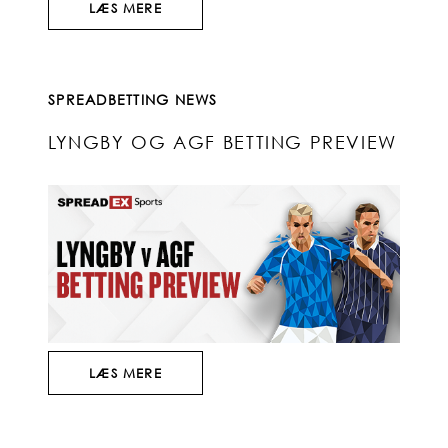
LÆS MERE
SPREADBETTING NEWS
LYNGBY OG AGF BETTING PREVIEW
LÆS MERE