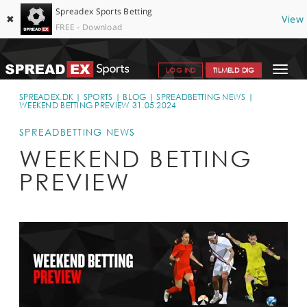
Spreadex Sports Betting
✖
View
FREE - Download
Toggle
LOG IND
TILMELD DIG
navigat
FORSIDE FOR SPORT
SPREADEX.DK
SPORTS
BLOG
SPREADBETTING NEWS
WEEKEND BETTING PREVIEW 31.05.2024
BLOG
SPREADBETTING NEWS
KOM I GANG
WEEKEND BETTING
PREVIEW
TILBUD
HVORFOR SPREADEX
KONTAKT OS
HJÆLP