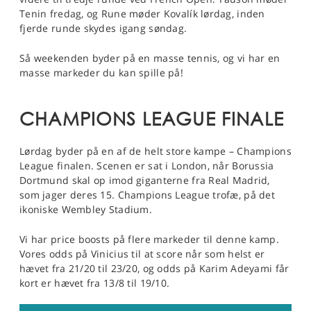
Tenin fredag, og Rune møder Kovalík lørdag, inden
fjerde runde skydes igang søndag.
Så weekenden byder på en masse tennis, og vi har en
masse markeder du kan spille på!
CHAMPIONS LEAGUE FINALE
Lørdag byder på en af de helt store kampe – Champions
League finalen. Scenen er sat i London, når Borussia
Dortmund skal op imod giganterne fra Real Madrid,
som jager deres 15. Champions League trofæ, på det
ikoniske Wembley Stadium.
Vi har price boosts på flere markeder til denne kamp.
Vores odds på Vinicius til at score når som helst er
hævet fra 21/20 til 23/20, og odds på Karim Adeyami får
kort er hævet fra 13/8 til 19/10.